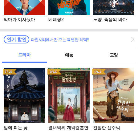
악마가 이사왔다
베테랑2
노량: 죽음의 바다
인기 할인
파일시티에서만 주는 특별한 혜택!!
드라마
예능
교양
밤에 피는 꽃
열녀박씨 계약결혼뎐
친절한 선주씨