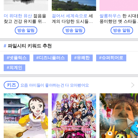
더 위대한 유산
젊음을
걸어서 세계속으로
세
쌀롱하우스
한 시대
찾고 건강 유지를 위해
계의 다양한 도시들을
풍미했던 옛 스타들
그들이 찾은 최고의 건
여행자의 시각으로 바
인생 희로애락 사연
방송 알림
방송 알림
방송 알림
강법! 더 위대한 유산의
라보고 그들의 역사와
는 쌀롱하우스에서 
정체는? 백세시대, 건
문화, 삶의 모습을 담은
나게 풀어낸다. 보
강이 재산이자, 능력이
프로그램
라디오가 아닌, 들
#
파일시티 키워드 추천
된 시대에 대국민 건강
TV! 옛 스타들의 인
프로젝트 프로그램
의 주제곡도 들어보
#넷플릭스
#디즈니플러스
#유쾌한
#슈퍼히어로
한 평생 건강하게 
위한 나름의 건강계
#외계인
도 듣는 시간! 웃고 
들고 흥겨운 수다 
하우스
키즈
요즘 아이들이 좋아하는건 다 모아봤어요