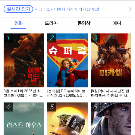
실시간 인기
지금 파일시티에서 가장 인기가 많아요!
영화
드라마
동영상
애니
1
2
3
8월 북미1위 2026년 최
[정식릴] DC 슈퍼히어로
[8월]악마지니 사냥꾼 판
고호러 [ Ol블ㄷㅓl드번 ]
((슈.퍼.걸)) 1080p 5.1 공
타지액션[ 미카엘 두 차원
1080p 5.1 완벽자막
식자막
의 헌터 ]완벽자막
4
5
6