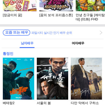
[장금이의 꿈]
[꿈의 보석 프리즘스톤]
안녕 친구들 [깨미
대] (01화) FHD
요즘 뜨는 배우
파일시티 실시간 인기 배우 순위
남자배우
여자배우
황정민
베테랑2
서울의 봄
다만 악에서 구하소