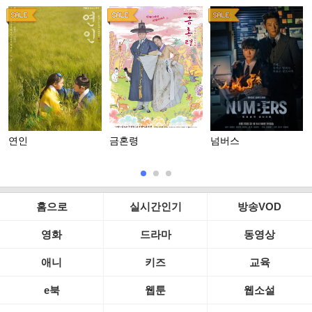
연인
금혼령
넘버스
홈으로
실시간인기
방송VOD
영화
드라마
동영상
애니
키즈
교육
e북
웹툰
웹소설