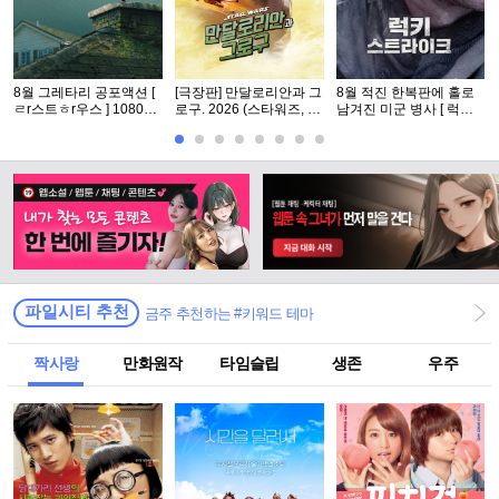
8월 그레타리 공포액션 [
[극장판] 만달로리안과 그
8월 적진 한복판에 홀로
ㄹr스트ㅎr우스 ] 1080p
로구. 2026 (스타워즈, 12
남겨진 미군 병사 [ 럭키
5.1 공식자막
번째 장편 실사 영화)
스트라Ol크 ] 1080p 5.1
완벽자막
파일시티 추천
금주 추천하는 #키워드 테마
짝사랑
만화원작
타임슬립
생존
우주