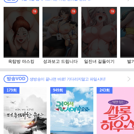
옥탑방 야스킹
성과보고 드립니다
일진녀 길들이기
발
방송VOD
생방송이 끝나면 바로! 기다리지말고 파일시티!
179회
949회
243회