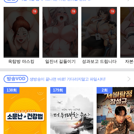
옥탑방 야스킹
일진녀 길들이기
성과보고 드립니다
자본
방송VOD
생방송이 끝나면 바로! 기다리지말고 파일시티!
138회
179회
2회