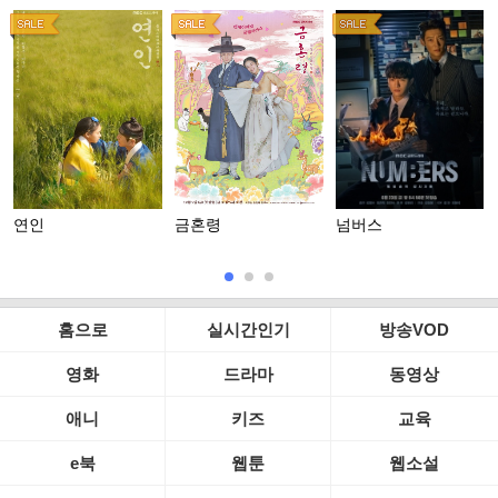
연인
금혼령
넘버스
홈으로
실시간인기
방송VOD
영화
드라마
동영상
애니
키즈
교육
e북
웹툰
웹소설