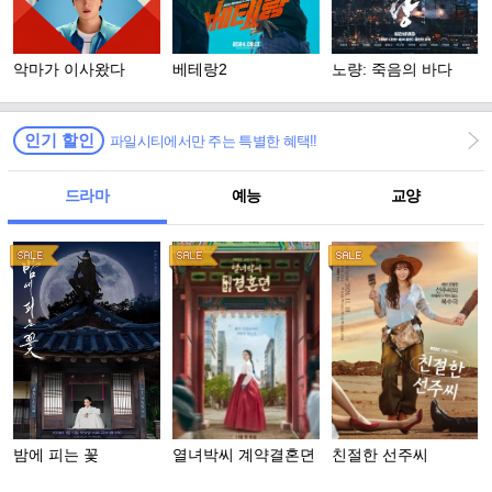
악마가 이사왔다
베테랑2
노량: 죽음의 바다
인기 할인
파일시티에서만 주는 특별한 혜택!!
드라마
예능
교양
밤에 피는 꽃
열녀박씨 계약결혼뎐
친절한 선주씨