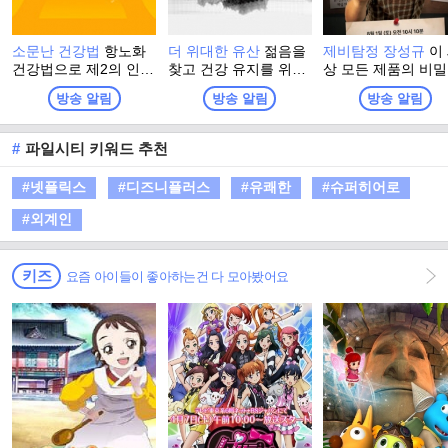
소문난 건강법
항노화
더 위대한 유산
젊음을
제비탐정 장성규
이
건강법으로 제2의 인생
찾고 건강 유지를 위해
상 모든 제품의 비
을 활기차게 시작한 사
그들이 찾은 최고의 건
파헤쳐라! 잠들어 
방송 알림
방송 알림
방송 알림
람들, 그들이 전하는 나
강법! 더 위대한 유산의
추리력을 깨워, 현
만의 건강법 이야기
정체는? 백세시대, 건
가장 HOT 한 곳들의
강이 재산이자, 능력이
밀을 밝혀낼 새로운
#
파일시티 키워드 추천
된 시대에 대국민 건강
정의 등장! 제비탐정
프로젝트 프로그램
성규의 ‘비지니스 
#넷플릭스
#디즈니플러스
#유쾌한
#슈퍼히어로
프로젝트’가 시작된
#외계인
키즈
요즘 아이들이 좋아하는건 다 모아봤어요