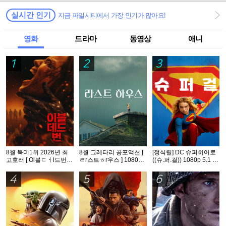
실시간 인기
지금 파일시티에서 가장 인기가 많아요!
영화
드라마
동영상
애니
1
2
3
8월 북미1위 2026년 최
8월 그레타리 공포액션 [
[정식릴] DC 슈퍼히어로
고호러 [ Ol블ㄷㅓl드번 ]
ㄹr스트ㅎr우스 ] 1080p
((슈.퍼.걸)) 1080p 5.1 공
1080p 5.1 완벽자막
5.1 공식자막
식자막
4
5
6