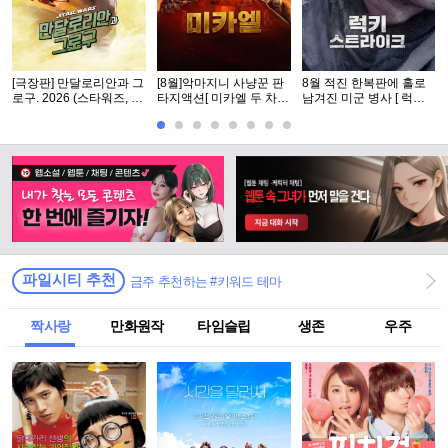
[극장판] 만달로리안과 그
[8월]악마지니 사냥꾼 판
8월 적진 한복판에 홀로
로구. 2026 (스타워즈, 12
타지액션[ 미카엘 두 차원
남겨진 미군 병사 [ 럭키
번째 장편 실사 영화)
의 헌터 ]완벽자막
스트라Ol크 ] 1080p 5.1
완벽자막
파일시티 추천
금주 추천하는 #키워드 테마
짝사랑
만화원작
타임슬립
생존
우주