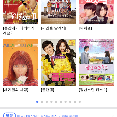
[동갑내기 과외하기
[시간을 달려서]
[피치걸]
레슨2]
[세기말의 사랑]
[플랜맨]
[장난스런 키스 1]
웹툰
매일매일 업데이트되는 최신 만화를 한곳에!