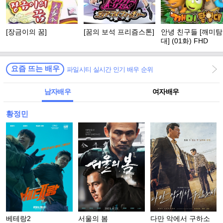
[장금이의 꿈]
[꿈의 보석 프리즘스톤]
안녕 친구들 [깨미
대] (01화) FHD
요즘 뜨는 배우
파일시티 실시간 인기 배우 순위
남자배우
여자배우
황정민
베테랑2
서울의 봄
다만 악에서 구하소