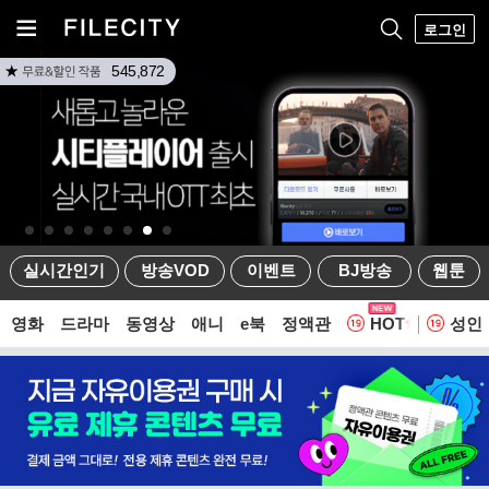
로그인
545,872
실시간인기
방송VOD
이벤트
BJ방송
웹툰
영화
드라마
동영상
애니
e북
정액관
HOT
성인
웹툰