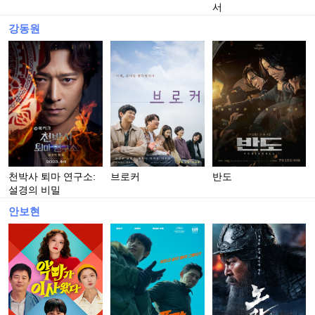
서
강동원
천박사 퇴마 연구소:
브로커
반도
설경의 비밀
안보현